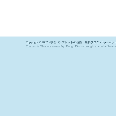
Copyright © 2007 - 映画パンフレット46番館 店長ブログ - is proudly p
Compositio Theme is created by:
Design Disease
brought to you by
Premi