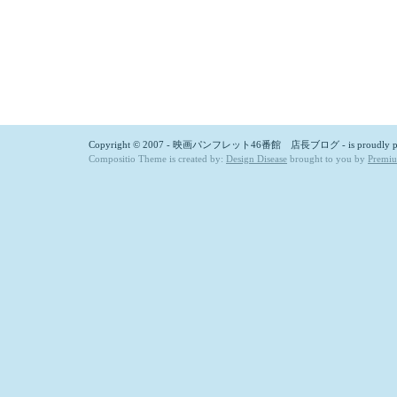
Copyright © 2007 - 映画パンフレット46番館 店長ブログ - is proudly p
Compositio Theme is created by:
Design Disease
brought to you by
Premi