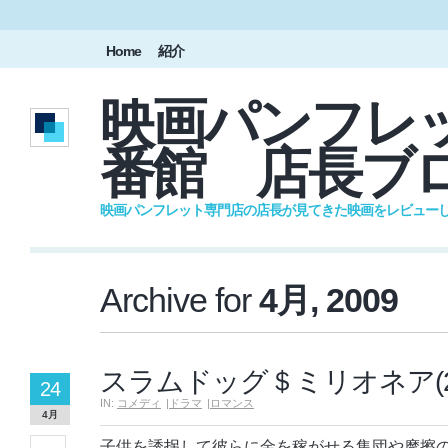
Home
紹介
映画パンフレッ
番館 店長ブ
映画パンフレット専門店の店長が見てきた映画をレビュー
Archive for
4月, 2009
スラムドッグ＄ミリオネア(20
24
IN:
コメディ
|
ドラマ
|
ロマンス
4月
子供を誘拐して彼らに金を稼がせる集団や摩擦