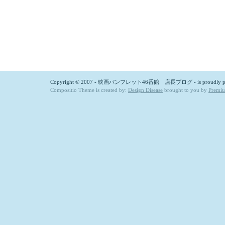
Copyright © 2007 - 映画パンフレット46番館 店長ブログ - is proudly p
Compositio Theme is created by:
Design Disease
brought to you by
Premi