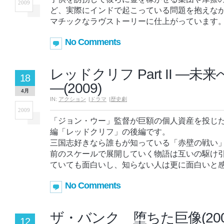
2009
ど、実際にインドで起こっている問題を抱えな
マチックなラヴストーリーに仕上がっています
No Comments
レッドクリフ Part II ―
18
―(2009)
4月
IN:
アクション
|
ドラマ
|
歴史劇
2009
「ジョン・ウー」監督が巨額の個人資産を投じ
編「レッドクリフ」の後編です。
三国志好きなら誰もが知っている「赤壁の戦い
前のスケールで展開していく物語は互いの駆け
ていても面白いし、知らない人は更に面白いと
No Comments
ザ・バンク 堕ちた巨像(200
12